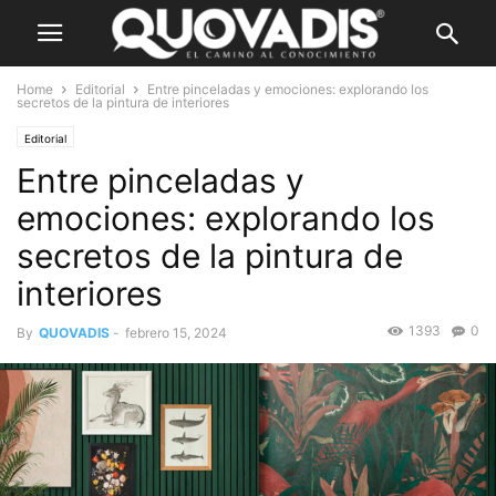
Home
Editorial
Entre pinceladas y emociones: explorando los
secretos de la pintura de interiores
Editorial
Entre pinceladas y
emociones: explorando los
secretos de la pintura de
interiores
1393
0
By
QUOVADIS
-
febrero 15, 2024