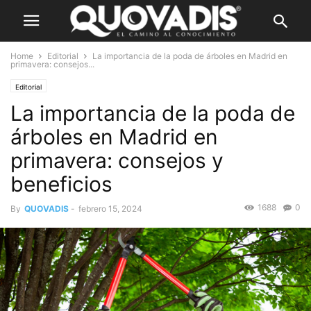
Home
Editorial
La importancia de la poda de árboles en Madrid en
primavera: consejos...
Editorial
La importancia de la poda de
árboles en Madrid en
primavera: consejos y
beneficios
1688
0
By
QUOVADIS
-
febrero 15, 2024