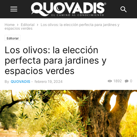
Home
Editorial
Los olivos: la elección perfecta para jardines y
espacios verdes
Editorial
Los olivos: la elección
perfecta para jardines y
espacios verdes
1892
0
By
QUOVADIS
-
febrero 19, 2024